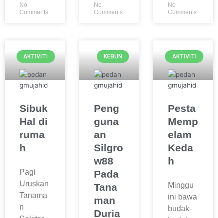
No
No
No
Comments
Comments
Comments
AKTIVITI
KEBUN
AKTIVITI
Sibuk
Peng
Pesta
Hal di
guna
Memp
ruma
an
elam
h
Silgro
Keda
w88
h
Pagi
Pada
Uruskan
Minggu
Tana
Tanama
ini bawa
man
n
budak-
Duria