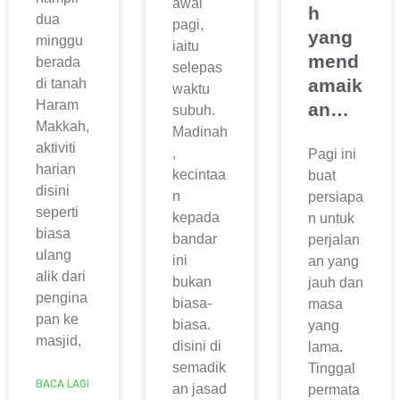
awal
h
dua
pagi,
yang
minggu
iaitu
mend
berada
selepas
amaik
di tanah
waktu
Haram
an…
subuh.
Makkah,
Madinah
aktiviti
,
Pagi ini
harian
kecintaa
buat
disini
n
persiapa
seperti
kepada
n untuk
biasa
bandar
perjalan
ulang
ini
an yang
alik dari
bukan
jauh dan
pengina
biasa-
masa
pan ke
biasa.
yang
masjid,
disini di
lama.
semadik
Tinggal
BACA LAGI
an jasad
permata