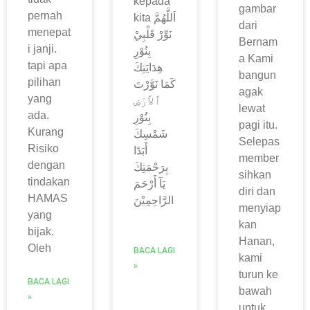
kepada
gambar
pernah
kita اَللَّهُمَّ‭
dari
menepat
Bernam
i janji.
a Kami
tapi apa
bangun
pilihan
agak
yang
lewat
ada.
pagi itu.
Kurang
Selepas
Risiko
member
dengan
sihkan
tindakan
diri dan
HAMAS
‬الرَّاحِمِيْنَ ‭
menyiap
yang
kan
bijak.
Hanan,
Oleh
BACA LAGI
kami
»
turun ke
BACA LAGI
bawah
»
untuk