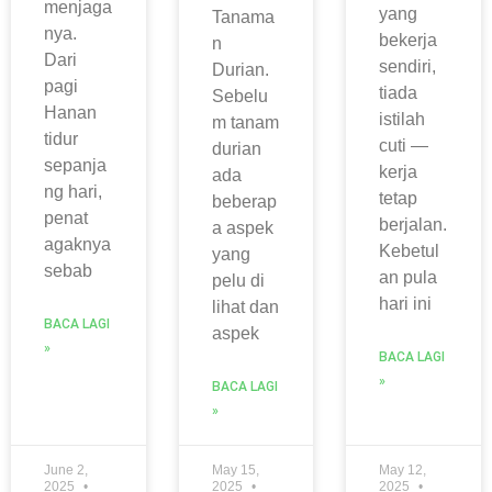
menjaga
yang
Tanama
nya.
bekerja
n
Dari
sendiri,
Durian.
pagi
tiada
Sebelu
Hanan
istilah
m tanam
tidur
cuti —
durian
sepanja
kerja
ada
ng hari,
tetap
beberap
penat
berjalan.
a aspek
agaknya
Kebetul
yang
sebab
an pula
pelu di
hari ini
lihat dan
BACA LAGI
aspek
»
BACA LAGI
»
BACA LAGI
»
June 2,
May 15,
May 12,
2025
2025
2025