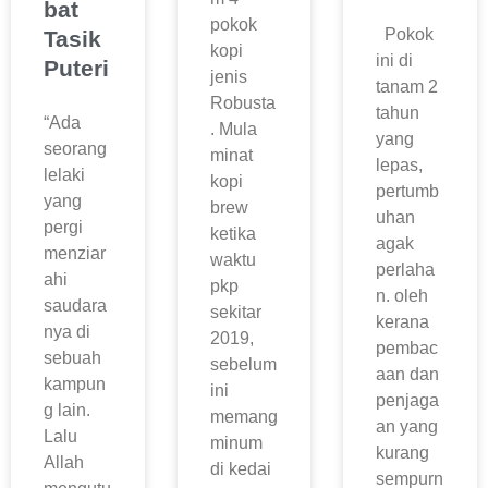
bat
pokok
Pokok
Tasik
kopi
ini di
Puteri
jenis
tanam 2
Robusta
tahun
“Ada
. Mula
yang
seorang
minat
lepas,
lelaki
kopi
pertumb
yang
brew
uhan
pergi
ketika
agak
menziar
waktu
perlaha
ahi
pkp
n. oleh
saudara
sekitar
kerana
nya di
2019,
pembac
sebuah
sebelum
aan dan
kampun
ini
penjaga
g lain.
memang
an yang
Lalu
minum
kurang
Allah
di kedai
sempurn