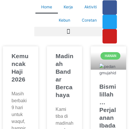
F
T
Y
Skip
Home
Kerja
Aktiviti
a
w
o
to
content
c
i
u
Kebun
Coretan
e
t
t
b
t
u
o
e
b
o
r
e
k
Kemu
Madin
HANAN
ncak
ah
Haji
Band
2026
ar
Bismi
Berca
lillah
Masih
haya
berbaki
…
9 hari
Perjal
Kami
untuk
tiba di
anan
waquf,
madinah
Ibada
hampir