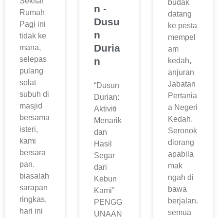
Sekitar
budak
n -
Rumah
datang
Dusu
Pagi ini
ke pesta
n
tidak ke
mempel
Duria
mana,
am
selepas
n
kedah,
pulang
anjuran
solat
Jabatan
“Dusun
subuh di
Pertania
Durian:
masjid
a Negeri
Aktiviti
bersama
Kedah.
Menarik
isteri,
Seronok
dan
kami
diorang
Hasil
bersara
apabila
Segar
pan.
mak
dari
biasalah
ngah di
Kebun
sarapan
bawa
Kami”
ringkas,
berjalan.
PENGG
hari ini
semua
UNAAN