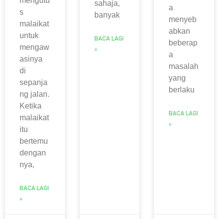
mengutu
sahaja,
a
s
banyak
menyeb
malaikat
abkan
untuk
BACA LAGI
beberap
mengaw
»
a
asinya
masalah
di
yang
sepanja
berlaku
ng jalan.
Ketika
BACA LAGI
malaikat
»
itu
bertemu
dengan
nya,
BACA LAGI
»