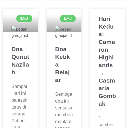
Hari
ILMU
ILMU
Kedu
a:
Came
Doa
Doa
ron
Qunut
Ketik
Highl
Nazila
a
ands
h
Belaj
→
ar
Casm
Sampai
aria
Hari ini
Semoga
Gomb
palestin
doa ini
ak
terus di
sentiasa
serang.
memberi
*
Yahudi
manfaat
sumber
tidak