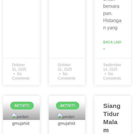
bersara
pan.
Hidanga
n yang
BACA LAGI
»
October
October
September
31, 2025
31, 2025
14, 2025
No
No
No
Comments
Comments
Comments
Siang
AKTIVITI
AKTIVITI
Tidur
Mala
m