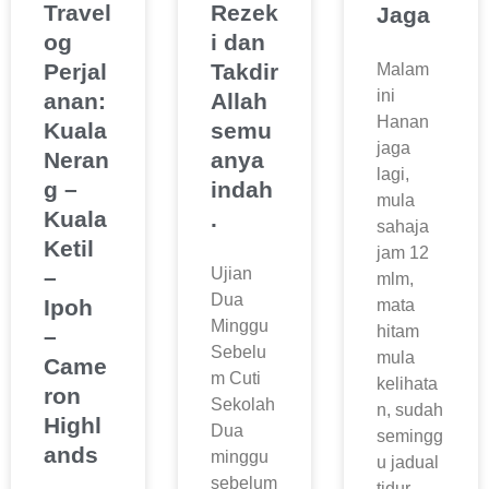
Travel
Rezek
Jaga
og
i dan
Perjal
Takdir
Malam
ini
anan:
Allah
Hanan
Kuala
semu
jaga
Neran
anya
lagi,
g –
indah
mula
Kuala
.
sahaja
Ketil
jam 12
Ujian
–
mlm,
Dua
Ipoh
mata
Minggu
hitam
–
Sebelu
mula
Came
m Cuti
kelihata
ron
Sekolah
n, sudah
Highl
Dua
semingg
ands
minggu
u jadual
sebelum
tidur