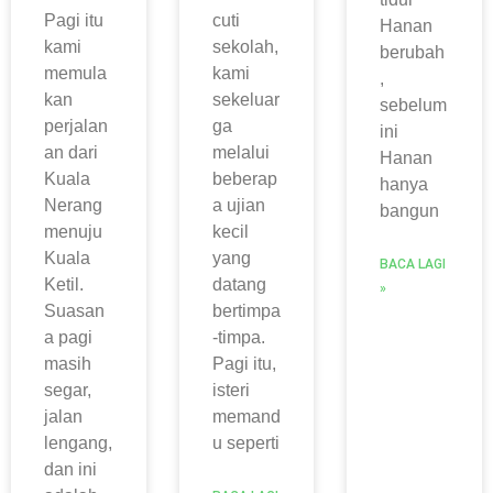
Pagi itu
cuti
Hanan
kami
sekolah,
berubah
memula
kami
,
kan
sekeluar
sebelum
perjalan
ga
ini
an dari
melalui
Hanan
Kuala
beberap
hanya
Nerang
a ujian
bangun
menuju
kecil
Kuala
yang
BACA LAGI
Ketil.
datang
»
Suasan
bertimpa
a pagi
-timpa.
masih
Pagi itu,
segar,
isteri
jalan
memand
lengang,
u seperti
dan ini