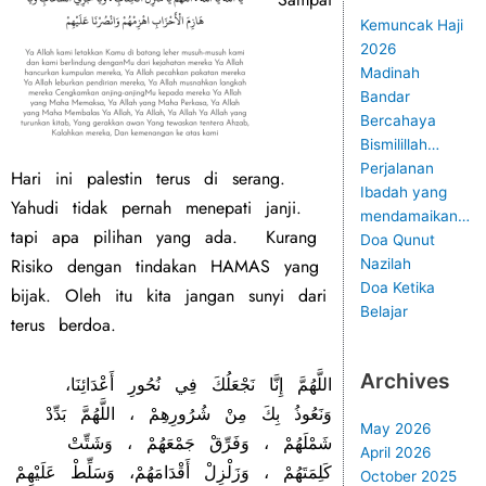
Kemuncak Haji
2026
Madinah
Bandar
Bercahaya
Bismilillah…
Perjalanan
Hari ini palestin terus di serang.
Ibadah yang
Yahudi tidak pernah menepati janji.
mendamaikan…
tapi apa pilihan yang ada. Kurang
Doa Qunut
Risiko dengan tindakan HAMAS yang
Nazilah
Doa Ketika
bijak. Oleh itu kita jangan sunyi dari
Belajar
terus berdoa.
Archives
‭ ‬
،‭
اللَّهُمَّ‭ ‬إِنَّا‭ ‬نَجْعَلُكَ‭ ‬فِي‭ ‬نُحُورِ‭ ‬أَعْدَائِنَا
May 2026
April 2026
October 2025